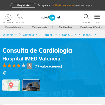
Regístrate
te regalamos
-5% de descuento
para tu compra
MI CUENTA
LLAMAR
BUSCAR
MENU
Especialidades
Videoconsulta
Chat Médico
Plan de salud Fidelity
Valencia
Valencia
Cardiología
Consulta de Cardiología
Hospital IMED Valencia
Consulta de Cardiología
Hospital IMED Valencia
8
(17 valoraciones)
de la Ilustración, 1, Valencia (Valencia)