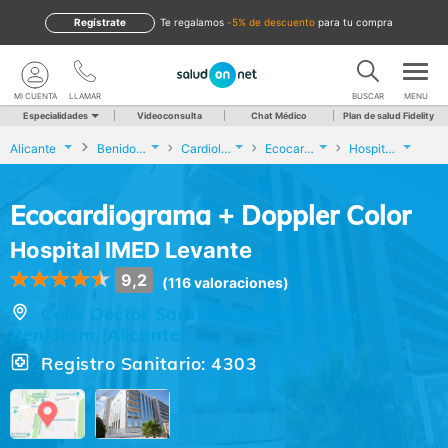
Regístrate
te regalamos
-5% de descuento
para tu compra
MI CUENTA
LLAMAR
BUSCAR
MENU
Especialidades
Videoconsulta
Chat Médico
Plan de salud Fidelity
Alicante
Benidorm
Cardiología
Ecocardiograma + Doppler Color
Hospital IMED Levante
Ecocardiograma + Doppler Color
Hospital IMED Levante
9,2
(116 valoraciones)
Calle Doctor Santiago Ramón y Cajal, 7,
Benidorm (Alicante)
Registro Sanitario: 4303