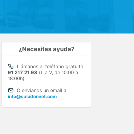
¿Necesitas ayuda?
Llámanos al teléfono gratuito
91 217 21 93
(L a V, de 10:00 a
18:00h)
O envíanos un email a
info@saludonnet.com