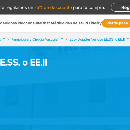
te regalamos
un
-5% de descuento
para tu compra
.
Reg
 Médicos
Videoconsulta
Chat Médico
Plan de salud Fidelity
Pierde peso
x
Angiología y Cirugía Vascular
Eco-Doppler Venoso EE.SS. o EE.II
.SS. o EE.II
e)