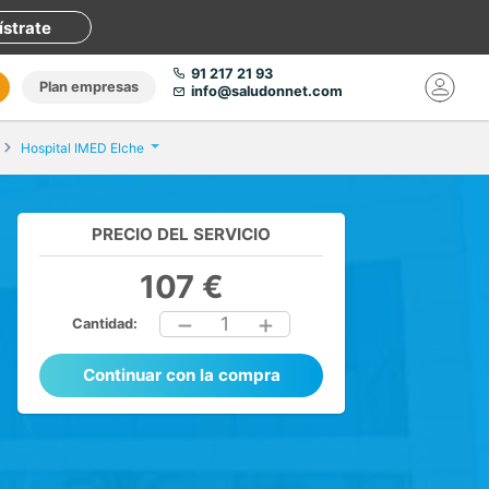
ístrate
91 217 21 93
Plan empresas
info@saludonnet.com
Hospital IMED Elche
PRECIO DEL SERVICIO
107 €
1
Cantidad:
Continuar con la compra