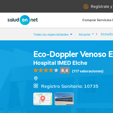
Regístrate y
Comprar Servicios
Elche/El
Todas las especialidades
Alicante
Eco-Doppler Venoso EE
Hospital IMED Elche
8,4
(117 valoraciones)
Max Planck , , Elche/Elx (Alicant
Registro Sanitario: 10735