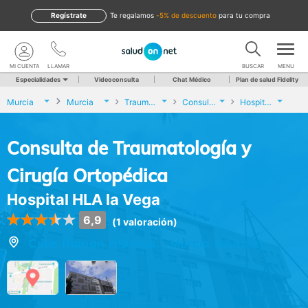
Regístrate
te regalamos
-5% de descuento
para tu compra
MI CUENTA
LLAMAR
BUSCAR
MENU
Especialidades
Videoconsulta
Chat Médico
Plan de salud Fidelity
Murcia
Murcia
Traumatología y Cirugía Ortopédica
Consulta de Traumatología y Cirugía Ortopédica
Hospital HLA la Vega
Consulta de Traumatología y
Cirugía Ortopédica
Hospital HLA la Vega
6,9
(1 valoración)
Calle Román Alberca, , Murcia (Murcia)