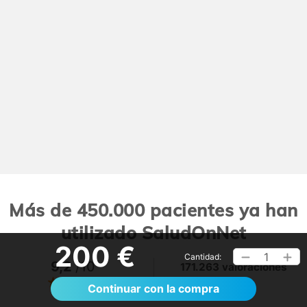
Más de 450.000 pacientes ya han
utilizado SaludOnNet
200 €
1
Cantidad:
9,2
/10
171.263 valoraciones
Ver >
Continuar con la compra