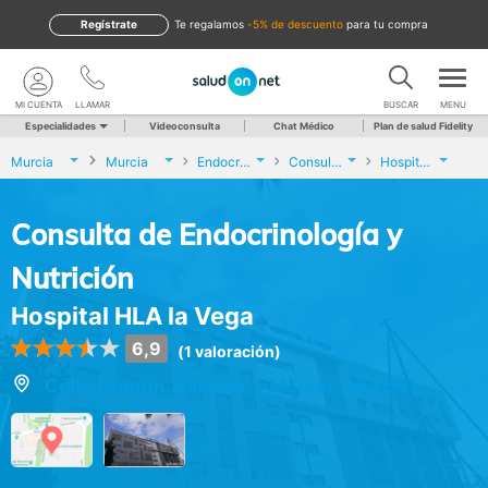
Regístrate
te regalamos
-5% de descuento
para tu compra
MI CUENTA
LLAMAR
BUSCAR
MENU
Especialidades
Videoconsulta
Chat Médico
Plan de salud Fidelity
Murcia
Murcia
Endocrinología y Nutrición
Consulta de Endocrinología y Nutrición
Hospital HLA la Vega
Consulta de Endocrinología y
Nutrición
Hospital HLA la Vega
6,9
(1 valoración)
Calle Román Alberca, , Murcia (Murcia)