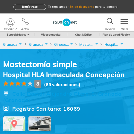
Regístrate
te regalamos
-5% de descuento
para tu compra
MI CUENTA
LLAMAR
BUSCAR
MENU
Especialidades
Videoconsulta
Chat Médico
Plan de salud Fidelity
Granada
Granada
Ginecología y Obstetricia
Mastectomía simple
Hospital HLA Inmaculada Concepción
Mastectomía simple
Hospital HLA Inmaculada Concepción
8
(69 valoraciones)
Calle Doctor Alejandro Otero, 8, Granada
(Granada)
Registro Sanitario: 16069