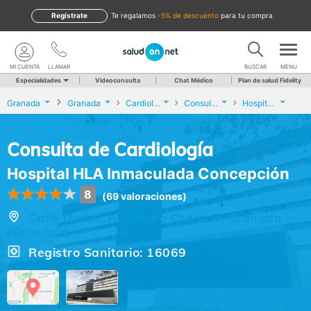
Regístrate
te regalamos
-5% de descuento
para tu compra
MI CUENTA
LLAMAR
BUSCAR
MENU
Especialidades
Videoconsulta
Chat Médico
Plan de salud Fidelity
Granada
Granada
Cardiología
Consulta de Cardiología
Hospital HLA Inmaculada Concepción
Consulta de Cardiología
Hospital HLA Inmaculada Concepción
8
(69 valoraciones)
Calle Doctor Alejandro Otero, 8, Granada
(Granada)
Registro Sanitario: 16069