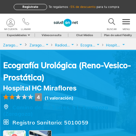
Regístrate
te regalamos
-5% de descuento
para tu compra
MI CUENTA
LLAMAR
BUSCAR
MENU
Especialidades
Videoconsulta
Chat Médico
Plan de salud Fidelity
Zaragoza
Zaragoza
Radiodiagnóstico
Ecografía Urológica (Reno-Vesico-Prostática)
Hospital HC Miraflores
Ecografía Urológica (Reno-Vesico-
Prostática)
Hospital HC Miraflores
4
(1 valoración)
Camino de las Torres, 51, Zaragoza
(Zaragoza)
Registro Sanitario: 5010059