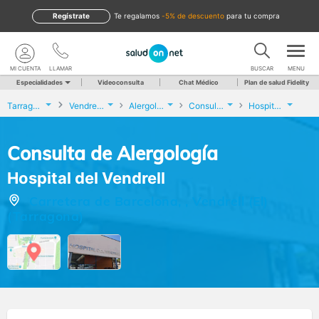
Regístrate
te regalamos
-5% de descuento
para tu compra
MI CUENTA
LLAMAR
BUSCAR
MENU
Especialidades
Videoconsulta
Chat Médico
Plan de salud Fidelity
Tarragona
Vendrell (El)
Alergología
Consulta de Alergología
Hospital del Vendrell
Consulta de Alergología
Hospital del Vendrell
Carretera de Barcelona, , Vendrell (El)
(Tarragona)