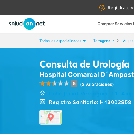
Regístrate y
Comprar Servicios
Ampos
Todas las especialidades
Tarragona
Consulta de Urología
Hospital Comarcal D´Ampos
5
(2 valoraciones)
Calle Jacint Verdaguer, 11, Am
Registro Sanitario: H43002858