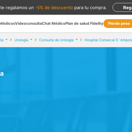
te regalamos
un
-5% de descuento
para tu compra
.
Reg
 Médicos
Videoconsulta
Chat Médico
Plan de salud Fidelity
Pierde peso
ta
Urología
Consulta de Urología
Hospital Comarcal D´Ampos
ta
posta (Tarragona)