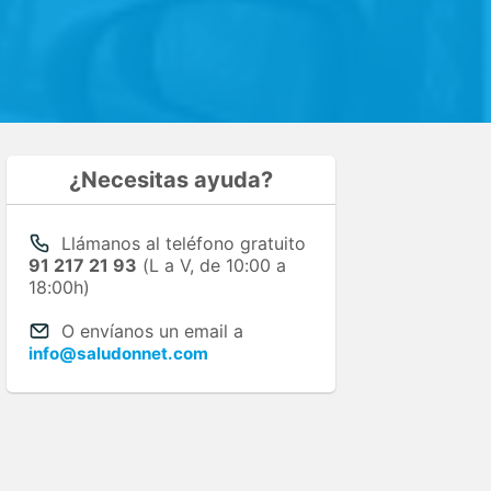
¿Necesitas ayuda?
Llámanos al teléfono gratuito
91 217 21 93
(L a V, de 10:00 a
18:00h)
O envíanos un email a
info@saludonnet.com