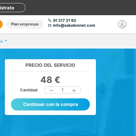
ístrate
91 217 21 93
Plan empresas
info@saludonnet.com
ta
PRECIO DEL SERVICIO
48 €
1
Cantidad:
Continuar con la compra