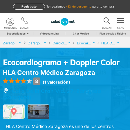
Regístrate
te regalamos
-5% de descuento
para tu compra
MI CUENTA
LLAMAR
BUSCAR
MENU
Especialidades
Videoconsulta
Chat Médico
Plan de salud Fidelity
Zaragoza
Zaragoza
Cardiología
Ecocardiograma + Doppler Color
HLA Centro Médico Zaragoza
Ecocardiograma + Doppler Color
HLA Centro Médico Zaragoza
8
(1 valoración)
Calle De la Gran Vía, 27, Zaragoza
(Zaragoza)
HLA Centro Médico Zaragoza es uno de los centros