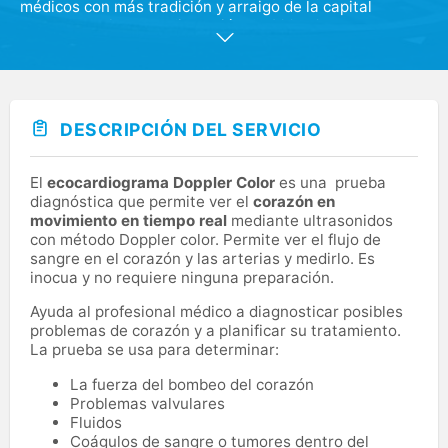
médicos con más tradición y arraigo de la capital
aragonesa. Con una dimensión de 600 m2, cuenta con
un potente servicio de atención primaria de adultos, el
apoyo de los medios diagnósticos de laboratorio,
radiología e instalaciones de HLA Montpellier, quince
especialidades médico-quirúrgicas y un punto de
atención continuada de urgencias ambulatorias. En el
DESCRIPCIÓN DEL SERVICIO
centro se realizan también reconocimientos médicos de
empresa, deportivos y de carnets de conducir, armas
etc.
El
ecocardiograma Doppler Color
es una prueba
diagnóstica que permite ver el
corazón en
movimiento en tiempo real
mediante ultrasonidos
con método Doppler color. Permite ver el flujo de
sangre en el corazón y las arterias y medirlo. Es
inocua y no requiere ninguna preparación.
Ayuda al profesional médico a diagnosticar posibles
problemas de corazón y a planificar su tratamiento.
La prueba se usa para determinar:
La fuerza del bombeo del corazón
Problemas valvulares
Fluidos
Coágulos de sangre o tumores dentro del