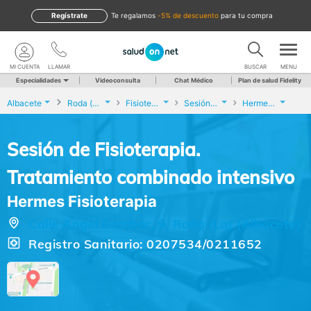
Regístrate
te regalamos
-5% de descuento
para tu compra
MI CUENTA
LLAMAR
BUSCAR
MENU
Especialidades
Videoconsulta
Chat Médico
Plan de salud Fidelity
Albacete
Roda (La)
Fisioterapia
Sesión de Fisioterapia. Tratamiento combinado intensivo
Hermes Fisioterapia
Sesión de Fisioterapia.
Tratamiento combinado intensivo
Hermes Fisioterapia
Calle Angel Escobar, 9, Roda (La) (Albacete)
Registro Sanitario: 0207534/0211652