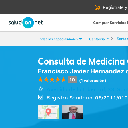
Regístrate y
Comprar Servicios
Santa 
Todas las especialidades
Cantabria
Consulta de Medicina
Francisco Javier Hernández 
10
(1 valoración)
Avenida de la Libertad, 33, Sa
Registro Sanitario: 06/2011/01