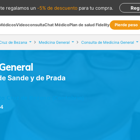
te regalamos
un
-5% de descuento
para tu compra
.
Reg
 Médicos
Videoconsulta
Chat Médico
Plan de salud Fidelity
Pierde peso
Cruz de Bezana
Medicina General
Consulta de Medicina General
 General
de Sande y de Prada
nta Cruz de Bezana (Cantabria)
04