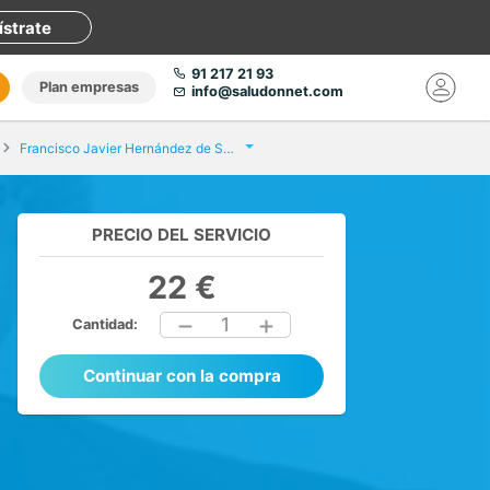
ístrate
91 217 21 93
Plan empresas
info@saludonnet.com
Francisco Javier Hernández de Sande y de Prada
PRECIO DEL SERVICIO
22 €
1
Cantidad:
Continuar con la compra