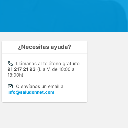
¿Necesitas ayuda?
Llámanos al teléfono gratuito
91 217 21 93
(L a V, de 10:00 a
18:00h)
O envíanos un email a
info@saludonnet.com