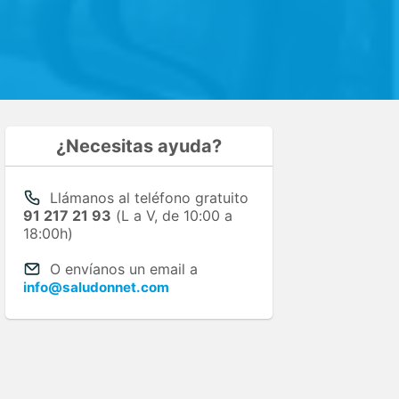
¿Necesitas ayuda?
Llámanos al teléfono gratuito
91 217 21 93
(L a V, de 10:00 a
18:00h)
O envíanos un email a
info@saludonnet.com