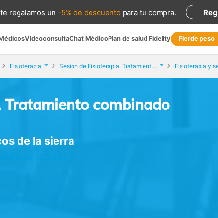
te regalamos
un
-5% de descuento
para tu compra
.
Reg
 Médicos
Videoconsulta
Chat Médico
Plan de salud Fidelity
Pierde peso
Fisioterapia
Sesión de Fisioterapia. Tratamiento combinado intensivo
a. Tratamiento combinado
os de la sierra
Ubrique (Cádiz)