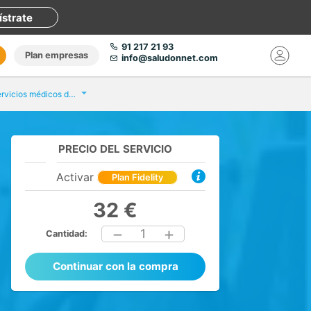
ístrate
91 217 21 93
Plan empresas
info@saludonnet.com
Fisioterapia y servicios médicos de la sierra
PRECIO DEL SERVICIO
Activar
Plan Fidelity
32 €
1
Cantidad:
Continuar con la compra