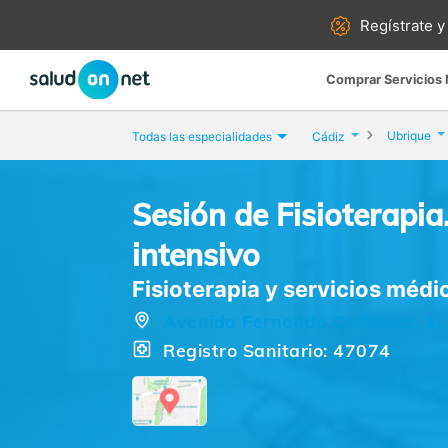
Regístrate y
Comprar Servicios
Ubrique
Todas las especialidades
Cádiz
Sesión de Fisioterapi
intensivo
Fisioterapia y servicios médic
Avenida Fernando Quiñones, 1, 
Registro Sanitario: 47074