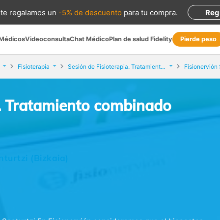
te regalamos
un
-5% de descuento
para tu compra
.
Reg
 Médicos
Videoconsulta
Chat Médico
Plan de salud Fidelity
Pierde peso
Fisioterapia
Sesión de Fisioterapia. Tratamiento combinado intensivo
Fisionervión 
a. Tratamiento combinado
turtzi (Bizkaia)