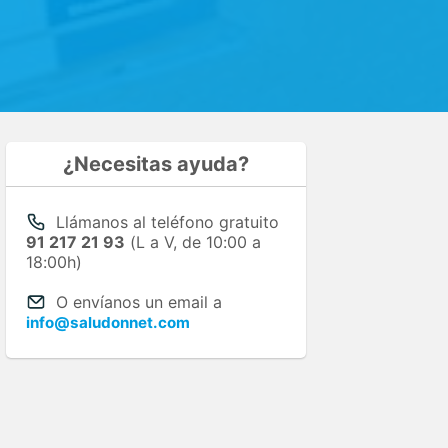
¿Necesitas ayuda?
Llámanos al teléfono gratuito
91 217 21 93
(L a V, de 10:00 a
18:00h)
O envíanos un email a
info@saludonnet.com