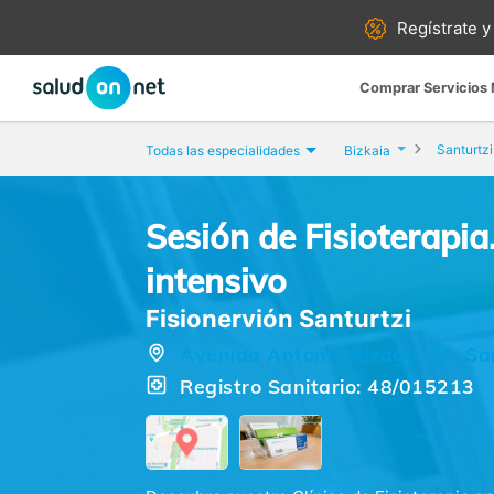
Regístrate y
Comprar Servicios
Santurtzi
Todas las especialidades
Bizkaia
Sesión de Fisioterapi
intensivo
Fisionervión Santurtzi
Avenida Antonio Alzaga, 33, San
Registro Sanitario: 48/015213