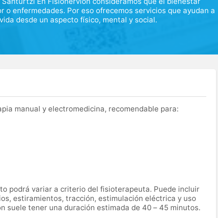
n Santurtzi En Fisionervión consideramos que el bienestar
or o enfermedades. Por eso ofrecemos servicios que ayudan a
ida desde un aspecto físico, mental y social.
apia manual y electromedicina, recomendable para:
o podrá variar a criterio del fisioterapeuta. Puede incluir
s, estiramientos, tracción, estimulación eléctrica y uso
ón suele tener una duración estimada de 40 – 45 minutos.