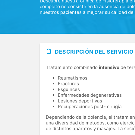
Descubre nuestra Clínica de Fisioterapia e
completo no consiste en la ausencia de dol
nuestros pacientes a mejorar su calidad de v
DESCRIPCIÓN DEL SERVICIO
Tratamiento combinado
intensivo
de ter
Reumatismos
Fracturas
Esguinces
Enfermedades degenerativas
Lesiones deportivas
Recuperaciones post- cirugía
Dependiendo de la dolencia, el tratamient
una diversidad de métodos, como ejercicio
de distintos aparatos y masajes. La sesi