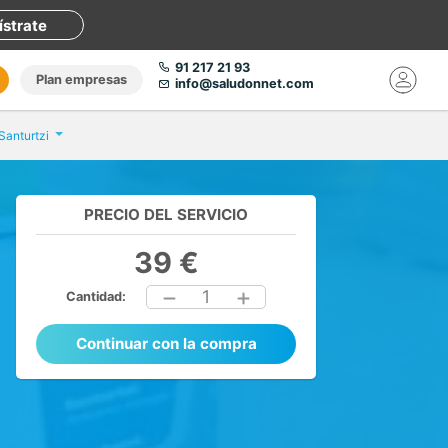
ístrate
91 217 21 93
Plan empresas
info@saludonnet.com
Santurtzi
PRECIO DEL SERVICIO
39 €
1
Cantidad:
Continuar con la compra