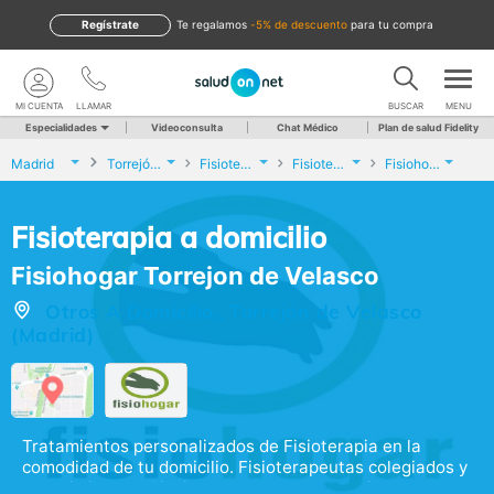
Regístrate
te regalamos
-5% de descuento
para tu compra
MI CUENTA
LLAMAR
BUSCAR
MENU
Especialidades
Videoconsulta
Chat Médico
Plan de salud Fidelity
Madrid
Torrejón de Velasco
Fisioterapia
Fisioterapia a domicilio
Fisiohogar Torrejon de Velasco
Fisioterapia a domicilio
Fisiohogar Torrejon de Velasco
Otros A Domicilio,, Torrejón de Velasco
(Madrid)
Tratamientos personalizados de Fisioterapia en la
comodidad de tu domicilio. Fisioterapeutas colegiados y
especializados. Sin listas de espera, garantizamos una