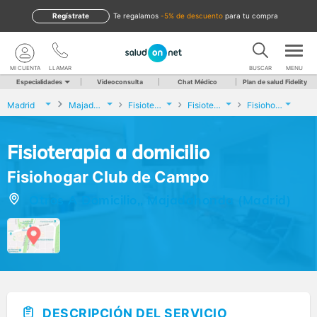
Regístrate
te regalamos
-5% de descuento
para tu compra
MI CUENTA
LLAMAR
BUSCAR
MENU
Especialidades
Videoconsulta
Chat Médico
Plan de salud Fidelity
Madrid
Majadahonda
Fisioterapia
Fisioterapia a domicilio
Fisiohogar Club de Campo
Fisioterapia a domicilio
Fisiohogar Club de Campo
Otros A Domicilio,, Majadahonda (Madrid)
DESCRIPCIÓN DEL SERVICIO