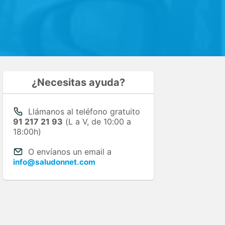
¿Necesitas ayuda?
Llámanos al teléfono gratuito
91 217 21 93
(L a V, de 10:00 a
18:00h)
O envíanos un email a
info@saludonnet.com