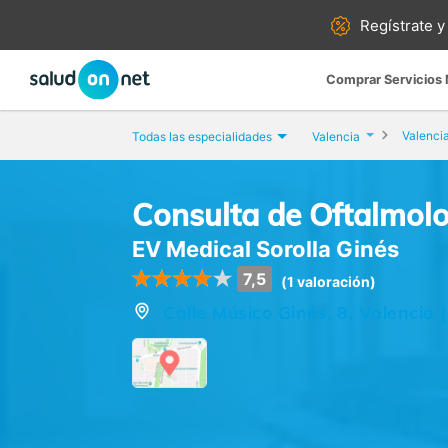
Regístrate y
Comprar Servicios
Valenci
Todas las especialidades
Valencia
Consulta de Oftalmol
EV Medical Sorolla Ginés
7,5
(1 valoración)
Calle Músico Ginés, 8, Valencia 