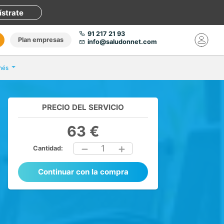
ístrate
91 217 21 93
Plan empresas
info@saludonnet.com
nés
PRECIO DEL SERVICIO
63 €
1
Cantidad:
Continuar con la compra