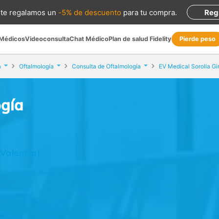
te regalamos
un
-5% de descuento
para tu compra
.
Reg
 Médicos
Videoconsulta
Chat Médico
Plan de salud Fidelity
Pierde peso
a
Oftalmología
Consulta de Oftalmología
EV Medical Sorolla Gi
ogía
(Valencia)