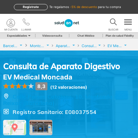
Regístrate
te regalamos
-5% de descuento
para tu compra
MI CUENTA
LLAMAR
BUSCAR
MENU
Especialidades
Videoconsulta
Chat Médico
Plan de salud Fidelity
Barcelona
Montcada i Reixac
Aparato Digestivo
Consulta de Aparato Digestivo
EV Medical Moncada
Consulta de Aparato Digestivo
EV Medical Moncada
8,3
(12 valoraciones)
Calle Països Catalans, 10, Montcada i
Reixac (Barcelona)
Registro Sanitario: E08037554