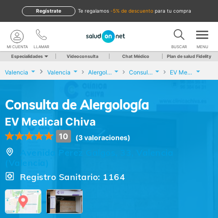
Regístrate
te regalamos
-5% de descuento
para tu compra
MI CUENTA
LLAMAR
BUSCAR
MENU
Especialidades
Videoconsulta
Chat Médico
Plan de salud Fidelity
Valencia
Valencia
Alergología
Consulta de Alergología
EV Medical Chiva
Consulta de Alergología
EV Medical Chiva
10
(3 valoraciones)
Avenida Perez Galgos, 33, Valencia
(Valencia)
Registro Sanitario: 1164