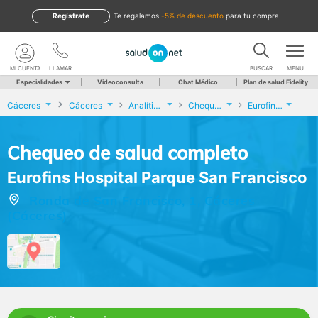
Regístrate
te regalamos
-5% de descuento
para tu compra
MI CUENTA
LLAMAR
BUSCAR
MENU
Especialidades
Videoconsulta
Chat Médico
Plan de salud Fidelity
Cáceres
Cáceres
Analíticas y Genética
Chequeo de salud completo
Eurofins Hospital Parque San Francisco
Chequeo de salud completo
Eurofins Hospital Parque San Francisco
Ronda de San Francisco, 1, Cáceres
(Cáceres)