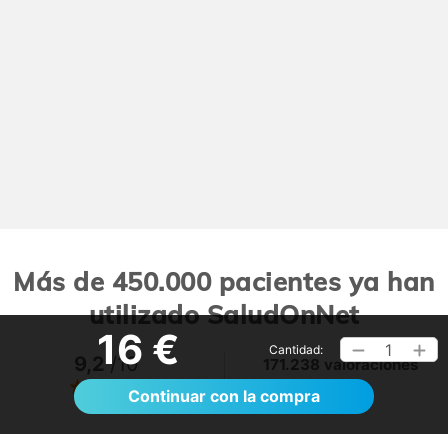
Más de 450.000 pacientes ya han
utilizado SaludOnNet
16 €
1
Cantidad:
9,2
/10
171.238 valoraciones
Ver >
Continuar con la compra