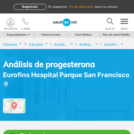
Regístrate
te regalamos
-5% de descuento
para tu compra
MI CUENTA
LLAMAR
BUSCAR
MENU
Especialidades
Videoconsulta
Chat Médico
Plan de salud Fidelity
Cáceres
Cáceres
Analíticas y Genética
Análisis de progesterona
Eurofins Hospital Parque San Francisco
Análisis de progesterona
Eurofins Hospital Parque San Francisco
Ronda de San Francisco, 1, Cáceres
(Cáceres)