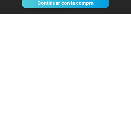
Continuar con la compra
El proceso de reserva fue sumamente
sencillo. La videollamada con la médica resultó
de gran ayuda: me explicó detalladamente las
posibles causas de mi dolencia, me recomendó
medidas para aliviar los síntomas de inmediato y
me indicó los siguientes pasos a seguir según
los resultados de la resonancia.
- Anónimo
04/08/2026
Servicios destacados