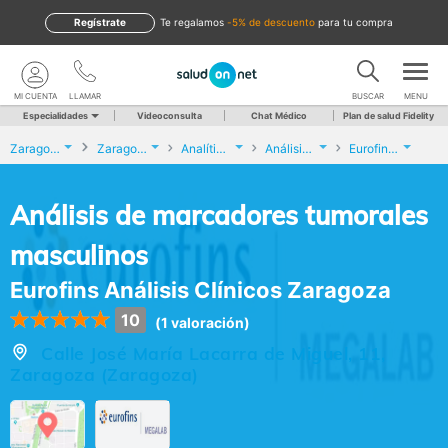
Regístrate
te regalamos
-5% de descuento
para tu compra
MI CUENTA
LLAMAR
BUSCAR
MENU
Especialidades
Videoconsulta
Chat Médico
Plan de salud Fidelity
Zaragoza
Zaragoza
Analíticas y Genética
Análisis de marcadores tumorales masculinos
Eurofins Análisis Clínicos Zaragoza
Análisis de marcadores tumorales
masculinos
Eurofins Análisis Clínicos Zaragoza
10
(1 valoración)
Calle José María Lacarra de Miguel, 11,
Zaragoza (Zaragoza)