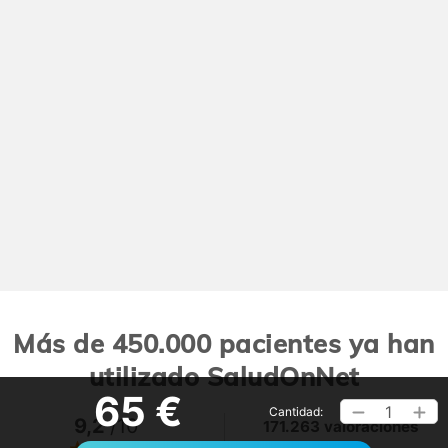
Más de 450.000 pacientes ya han
utilizado SaludOnNet
65 €
1
Cantidad:
9,2
/10
171.263 valoraciones
Ver >