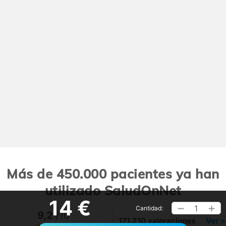
Más de 450.000 pacientes ya han
utilizado SaludOnNet
14 €
1
Cantidad:
9,2
/10
171.210 valoraciones
Ver >