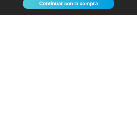
Continuar con la compra
El proceso de reserva fue sumamente
sencillo. La videollamada con la médica resultó
de gran ayuda: me explicó detalladamente las
posibles causas de mi dolencia, me recomendó
medidas para aliviar los síntomas de inmediato y
me indicó los siguientes pasos a seguir según
los resultados de la resonancia.
- Anónimo
04/08/2026
Servicios destacados