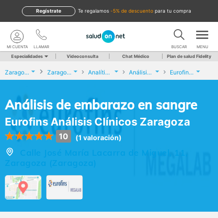
Regístrate
te regalamos
-5% de descuento
para tu compra
MI CUENTA
LLAMAR
BUSCAR
MENU
Especialidades
Videoconsulta
Chat Médico
Plan de salud Fidelity
Zaragoza
Zaragoza
Analíticas y Genética
Análisis de embarazo en sangre
Eurofins Análisis Clínicos Zaragoza
Análisis de embarazo en sangre
Eurofins Análisis Clínicos Zaragoza
10
(1 valoración)
Calle José María Lacarra de Miguel, 11,
Zaragoza (Zaragoza)