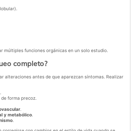
obular).
r múltiples funciones orgánicas en un solo estudio.
queo completo?
ar alteraciones antes de que aparezcan síntomas. Realizar
.
de forma precoz.
iovascular
.
al y metabólico
.
anismo
.
corregirse con cambios en el estilo de vida cuando se