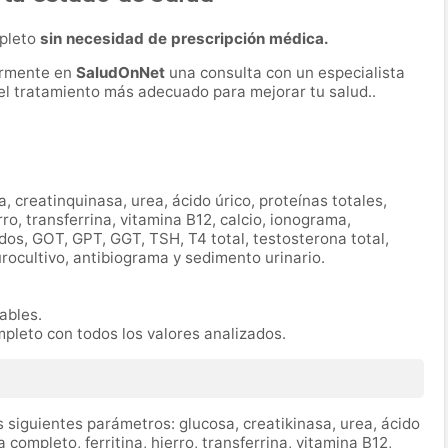
mpleto
sin necesidad de prescripción médica.
ormente en
SaludOnNet
una consulta con un especialista
r el tratamiento más adecuado para mejorar tu salud..
a, creatinquinasa, urea, ácido úrico, proteínas totales,
ro, transferrina, vitamina B12, calcio, ionograma,
ridos, GOT, GPT, GGT, TSH, T4 total, testosterona total,
urocultivo, antibiograma y sedimento urinario.
rables.
mpleto con todos los valores analizados.
 siguientes parámetros: glucosa, creatikinasa, urea, ácido
completo, ferritina, hierro, transferrina, vitamina B12,