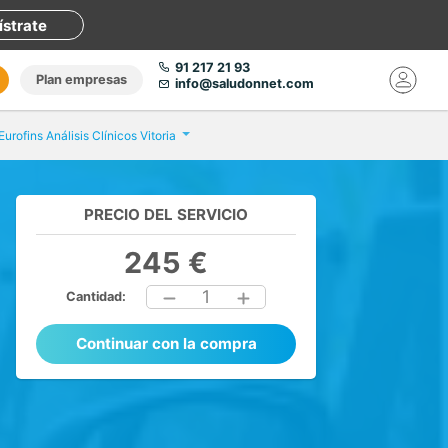
ístrate
91 217 21 93
Plan empresas
info@saludonnet.com
Eurofins Análisis Clínicos Vitoria
PRECIO DEL SERVICIO
245 €
1
Cantidad:
Continuar con la compra