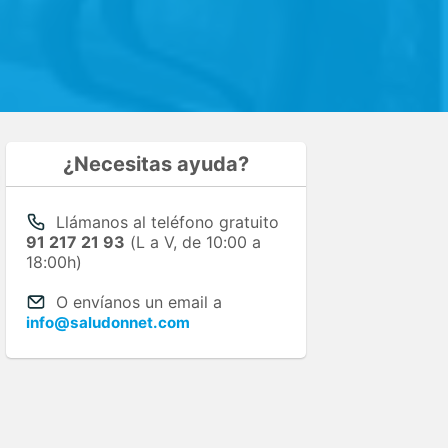
¿Necesitas ayuda?
Llámanos al teléfono gratuito
91 217 21 93
(L a V, de 10:00 a
18:00h)
O envíanos un email a
info@saludonnet.com