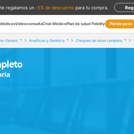
te regalamos
un
-5% de descuento
para tu compra
.
Reg
 Médicos
Videoconsulta
Chat Médico
Plan de salud Fidelity
Pierde peso
ria-Gasteiz
Analíticas y Genética
Chequeo de salud completo
pleto
oria
steiz (Araba/Álava)