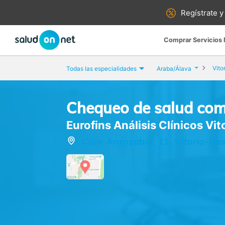
Regístrate y
Comprar Servicios
Vito
Todas las especialidades
Araba/Álava
Chequeo de salud com
Eurofins Análisis Clínicos Vit
Calle Aranzabal, 11, Vitoria-Ga