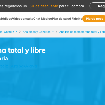
te regalamos
un
-5% de descuento
para tu compra
.
Reg
 Médicos
Videoconsulta
Chat Médico
Plan de salud Fidelity
Pierde peso
ria-Gasteiz
Analíticas y Genética
Análisis de testosterona total y libr
a total y libre
oria
steiz (Araba/Álava)