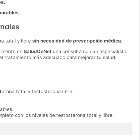
ba.
borables
.
nales
a total y libre
sin necesidad de prescripción médica
. .
ormente en
SaludOnNet
una consulta con un especialista
r el tratamiento más adecuado para mejorar tu salud.
erona total y testosterona libre.
rables.
pleto con los niveles de testosterona total y libre.