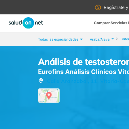
Regístrate y
Comprar Servicios
Vito
Todas las especialidades
Araba/Álava
Análisis de testosteron
Eurofins Análisis Clínicos Vit
Calle Aranzabal, 11, Vitoria-Ga