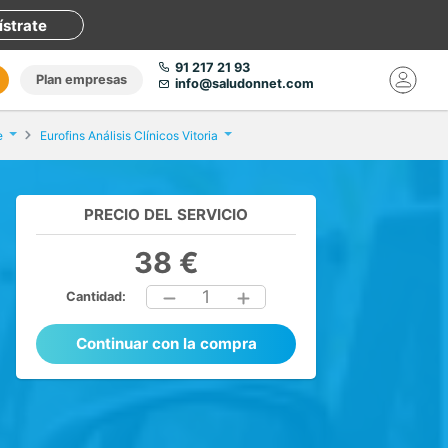
ístrate
91 217 21 93
Plan empresas
info@saludonnet.com
e
Eurofins Análisis Clínicos Vitoria
PRECIO DEL SERVICIO
38 €
1
Cantidad:
Continuar con la compra