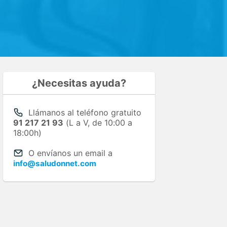
¿Necesitas ayuda?
Llámanos al teléfono gratuito
91 217 21 93
(L a V, de 10:00 a
18:00h)
O envíanos un email a
info@saludonnet.com