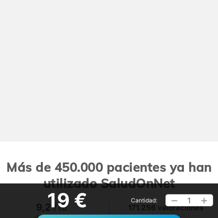
Más de 450.000 pacientes ya han
utilizado SaludOnNet
19 €
1
Cantidad:
9,2
/10
171.256 valoraciones
Ver >