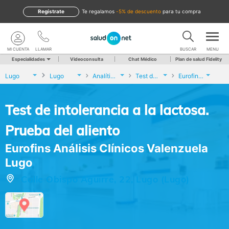
Regístrate
te regalamos
-5% de descuento
para tu compra
MI CUENTA
LLAMAR
BUSCAR
MENU
Especialidades
Videoconsulta
Chat Médico
Plan de salud Fidelity
Lugo
Lugo
Analíticas y Genética
Test de intolerancia a la lactosa. Prueba del aliento
Eurofins Análisis Clínicos Valenzuela Lugo
Test de intolerancia a la lactosa.
Prueba del aliento
Eurofins Análisis Clínicos Valenzuela
Lugo
Calle Obispo Aguirre, 22, Lugo (Lugo)