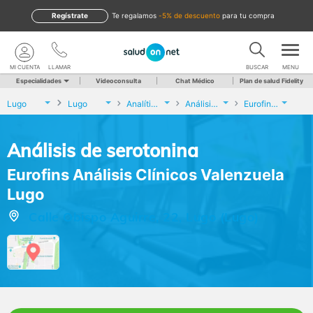
Regístrate
te regalamos
-5% de descuento
para tu compra
MI CUENTA
LLAMAR
BUSCAR
MENU
Especialidades
Videoconsulta
Chat Médico
Plan de salud Fidelity
Lugo
Lugo
Analíticas y Genética
Análisis de serotonina
Eurofins Análisis Clínicos Valenzuela Lugo
Análisis de serotonina
Eurofins Análisis Clínicos Valenzuela
Lugo
Calle Obispo Aguirre, 22, Lugo (Lugo)