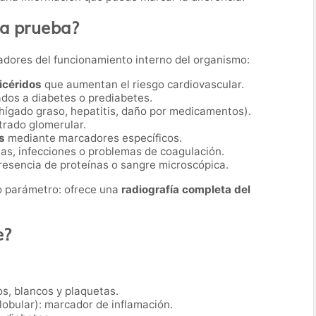
ta prueba?
icadores del funcionamiento interno del organismo:
licéridos
que aumentan el riesgo cardiovascular.
dos a diabetes o prediabetes.
hígado graso, hepatitis, daño por medicamentos).
ltrado glomerular.
s
mediante marcadores específicos.
ias, infecciones o problemas de coagulación.
presencia de proteínas o sangre microscópica.
co parámetro: ofrece una
radiografía completa del
e?
s, blancos y plaquetas.
obular): marcador de inflamación.