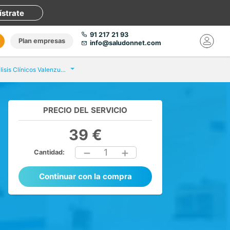
ístrate
91 217 21 93
Plan empresas
info@saludonnet.com
Eurofins Análisis Clínicos Valenzuela Lugo
PRECIO DEL SERVICIO
39 €
1
Cantidad:
Continuar con la compra