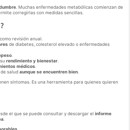
tidumbre
. Muchas enfermedades metabólicas comienzan de
rmite corregirlas con medidas sencillas.
a?
como revisión anual.
ares
de diabetes, colesterol elevado o enfermedades
repeso
.
 su
rendimiento y bienestar
.
mientos médicos
.
 de salud
aunque se encuentren bien
.
ienen síntomas. Es una herramienta para quienes quieren
desde el que se puede consultar y descargar el
informe
ba
.
borables
.