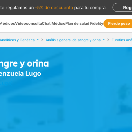
te regalamos
un
-5% de descuento
para tu compra
.
Reg
 Médicos
Videoconsulta
Chat Médico
Plan de salud Fidelity
Pierde peso
Analíticas y Genética
Análisis general de sangre y orina
ngre y orina
lenzuela Lugo
Lugo)