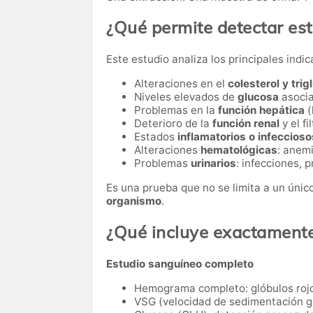
¿Qué permite detectar es
Este estudio analiza los principales ind
Alteraciones en el
colesterol y trig
Niveles elevados de
glucosa
asocia
Problemas en la
función hepática
(
Deterioro de la
función renal
y el fi
Estados
inflamatorios o infeccioso
Alteraciones
hematológicas
: anem
Problemas
urinarios
: infecciones, 
Es una prueba que no se limita a un úni
organismo
.
¿Qué incluye exactament
Estudio sanguíneo completo
Hemograma completo: glóbulos rojo
VSG (velocidad de sedimentación gl