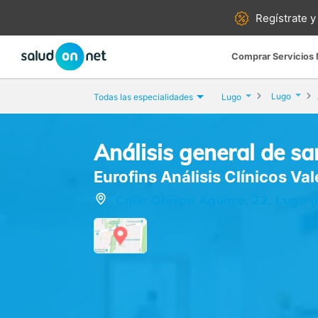
Regístrate y
Comprar Servicios
Lugo
Todas las especialidades
Lugo
Análisis general de sa
Eurofins Análisis Clínicos Va
Calle Obispo Aguirre, 22, Lugo (