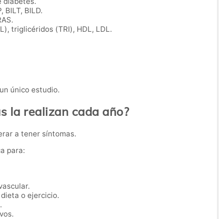
 diabetes.
, BILT, BILD.
RAS.
L), triglicéridos (TRI), HDL, LDL.
un único estudio.
 la realizan cada año?
erar a tener síntomas.
ca para:
vascular.
dieta o ejercicio.
.
vos.