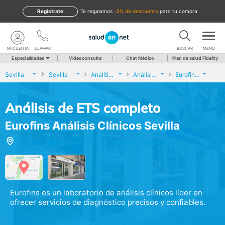
Regístrate
te regalamos
-5% de descuento
para tu compra
MI CUENTA
LLAMAR
BUSCAR
MENU
Especialidades
Videoconsulta
Chat Médico
Plan de salud Fidelity
Sevilla
Sevilla
Analíticas y Genética
Análisis de ETS completo
Eurofins Análisis Clínicos Sevilla
Análisis de ETS completo
Eurofins Análisis Clínicos Sevilla
Calle Asunción, 63, Sevilla (Sevilla)
Eurofins es un laboratorio de análisis clínicos líder en
ofrecer servicios de diagnóstico precisos y confiables.