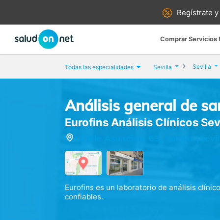
Regístrate y
Comprar Servicios
Sevilla
Todas las especialidades
Sevilla
Análisis general de sa
Eurofins Análisis Clínicos Sev
Calle Asunción, 63, Sevilla (Sevil
Eurofins es un laboratorio de análisis clínic
confiables.