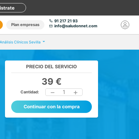
ístrate
91 217 21 93
Plan empresas
info@saludonnet.com
Análisis Clínicos Sevilla
PRECIO DEL SERVICIO
39 €
1
Cantidad:
Continuar con la compra