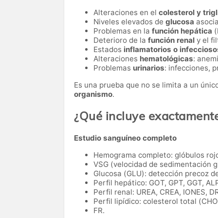
Alteraciones en el
colesterol y trig
Niveles elevados de
glucosa
asocia
Problemas en la
función hepática
(
Deterioro de la
función renal
y el fi
Estados
inflamatorios o infeccioso
Alteraciones
hematológicas
: anem
Problemas
urinarios
: infecciones, 
Es una prueba que no se limita a un úni
organismo
.
¿Qué incluye exactament
Estudio sanguíneo completo
Hemograma completo: glóbulos rojo
VSG (velocidad de sedimentación gl
Glucosa (GLU): detección precoz de
Perfil hepático: GOT, GPT, GGT, ALP
Perfil renal: UREA, CREA, IONES, D
Perfil lipídico: colesterol total (CHO
FR.