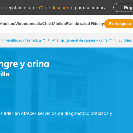
te regalamos
un
-5% de descuento
para tu compra
.
Reg
 Médicos
Videoconsulta
Chat Médico
Plan de salud Fidelity
Pierde peso
Analíticas y Genética
Análisis general de sangre y orina
Eurofins 
ngre y orina
illa
la)
os líder en ofrecer servicios de diagnóstico precisos y