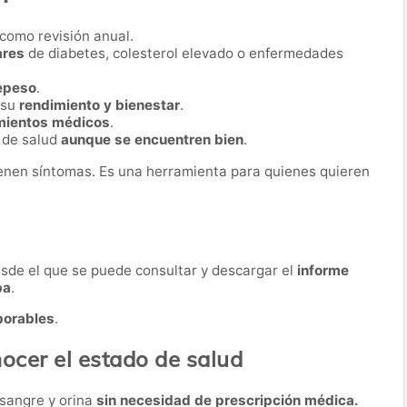
como revisión anual.
ares
de diabetes, colesterol elevado o enfermedades
repeso
.
 su
rendimiento y bienestar
.
mientos médicos
.
 de salud
aunque se encuentren bien
.
ienen síntomas. Es una herramienta para quienes quieren
desde el que se puede consultar y descargar el
informe
ba
.
borables
.
ocer el estado de salud
 sangre y orina
sin necesidad de prescripción médica.