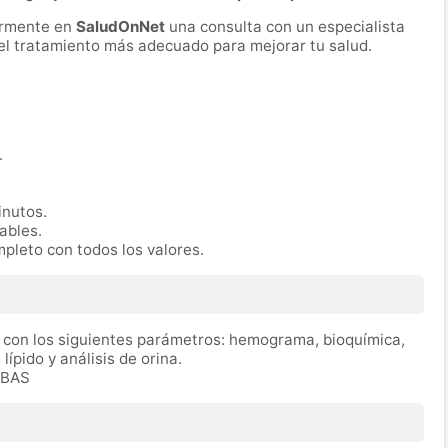
ormente en
SaludOnNet
una consulta con un especialista
r el tratamiento más adecuado para mejorar tu salud.
.
inutos.
rables.
mpleto con todos los valores.
a, con los siguientes parámetros: hemograma, bioquímica,
 lípido y análisis de orina.
OBAS