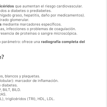
licéridos
que aumentan el riesgo cardiovascular.
dos a diabetes o prediabetes.
hígado graso, hepatitis, daño por medicamentos).
ltrado glomerular.
s
mediante marcadores específicos.
ias, infecciones o problemas de coagulación.
presencia de proteínas o sangre microscópica.
co parámetro: ofrece una
radiografía completa del
e?
s, blancos y plaquetas.
obular): marcador de inflamación.
 diabetes.
, BILT, BILD.
RAS.
L), triglicéridos (TRI), HDL, LDL.