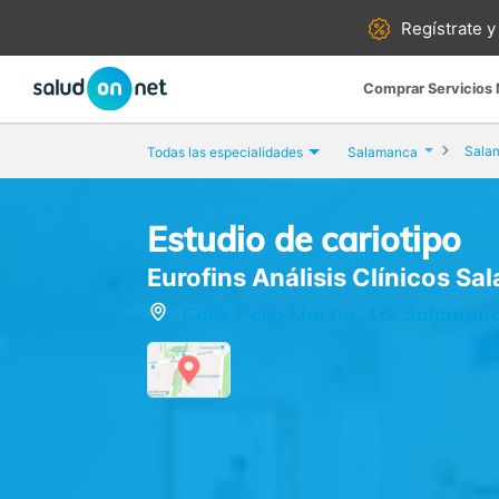
Regístrate y
Comprar Servicios
Sala
Todas las especialidades
Salamanca
Estudio de cariotipo
Eurofins Análisis Clínicos S
Calle Pollo Martín, 16, Salama