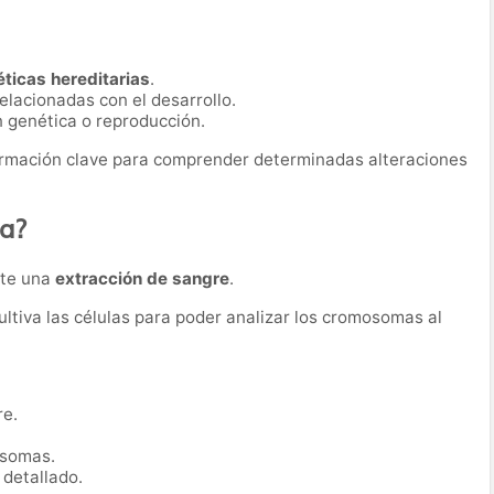
éticas hereditarias
.
lacionadas con el desarrollo.
genética o reproducción.
ormación clave para comprender determinadas alteraciones
ba?
nte una
extracción de sangre
.
cultiva las células para poder analizar los cromosomas al
re.
osomas.
 detallado.