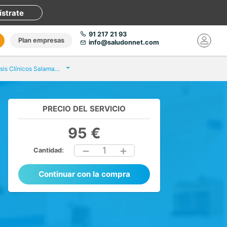
ístrate
91 217 21 93
Plan empresas
info@saludonnet.com
Eurofins Análisis Clínicos Salamanca
PRECIO DEL SERVICIO
95 €
1
Cantidad:
Continuar con la compra