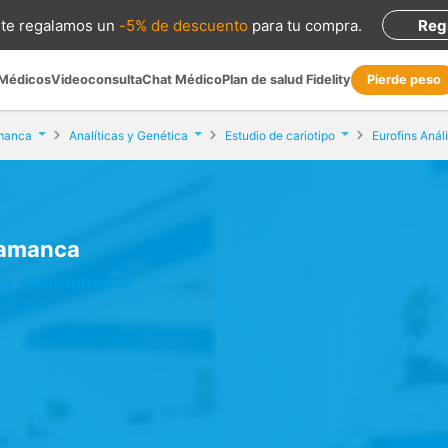
te regalamos
un
-5% de descuento
para tu compra
.
Reg
 Médicos
Videoconsulta
Chat Médico
Plan de salud Fidelity
Pierde peso
manca
Analíticas y Genética
Estudio de cariotipo
alamanca
nca (Salamanca)