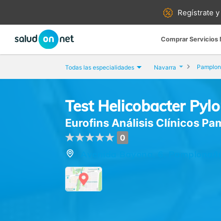
Regístrate y
Comprar Servicios
Pamplon
Todas las especialidades
Navarra
Test Helicobacter Pylo
Eurofins Análisis Clínicos P
0
Avenida Bayona, 6, Pamplona/I