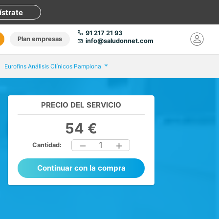
ístrate
91 217 21 93
Plan empresas
info@saludonnet.com
Eurofins Análisis Clínicos Pamplona
PRECIO DEL SERVICIO
54 €
1
Cantidad:
Continuar con la compra