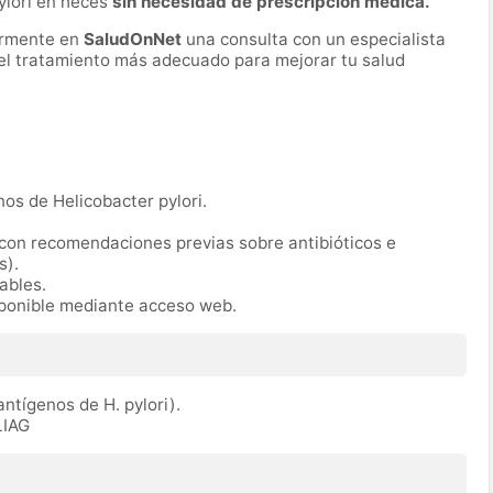
ylori en heces
sin necesidad de prescripción médica.
ormente en
SaludOnNet
una consulta con un especialista
r el tratamiento más adecuado para mejorar tu salud
nos de Helicobacter pylori.
(con recomendaciones previas sobre antibióticos e
s).
rables.
sponible mediante acceso web.
antígenos de H. pylori).
LIAG