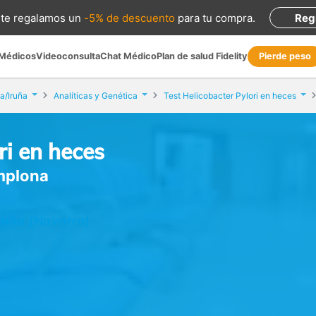
te regalamos
un
-5% de descuento
para tu compra
.
Reg
 Médicos
Videoconsulta
Chat Médico
Plan de salud Fidelity
Pierde peso
a/Iruña
Analíticas y Genética
Test Helicobacter Pylori en heces
ri en heces
amplona
ruña (Navarra)