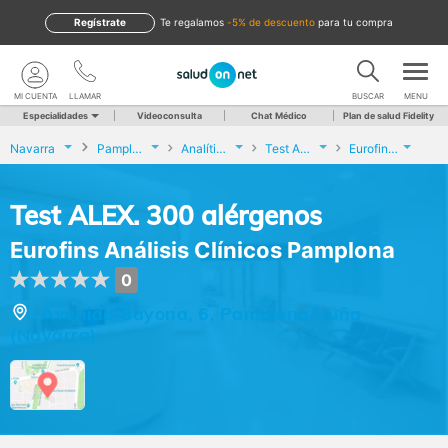
Regístrate
te regalamos
-5% de descuento
para tu compra
MI CUENTA
LLAMAR
BUSCAR
MENU
Especialidades
Videoconsulta
Chat Médico
Plan de salud Fidelity
Navarra
Pamplona/Iruña
Analíticas y Genética
Test ALEX. 300 alérgenos
Eurofins Análisis Clínicos Pamplona
Test ALEX. 300 alérgenos
Eurofins Análisis Clínicos Pamplona
0
Avenida Bayona, 6, Pamplona/Iruña
(Navarra)