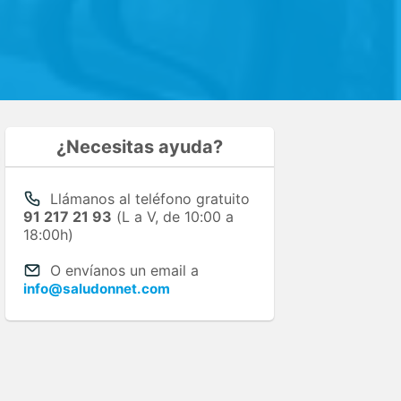
¿Necesitas ayuda?
Llámanos al teléfono gratuito
91 217 21 93
(L a V, de 10:00 a
18:00h)
O envíanos un email a
info@saludonnet.com