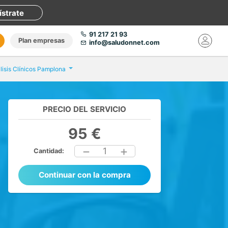
ístrate
91 217 21 93
Plan empresas
info@saludonnet.com
lisis Clínicos Pamplona
PRECIO DEL SERVICIO
95 €
1
Cantidad:
Continuar con la compra