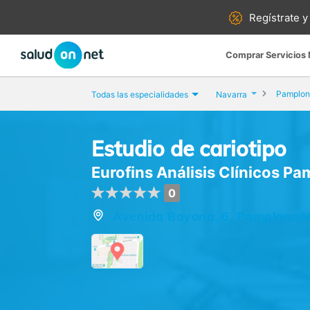
Regístrate y
Comprar Servicios
Pamplon
Todas las especialidades
Navarra
Estudio de cariotipo
Eurofins Análisis Clínicos P
0
Avenida Bayona, 6, Pamplona/I