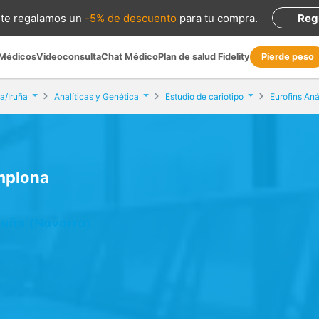
te regalamos
un
-5% de descuento
para tu compra
.
Reg
 Médicos
Videoconsulta
Chat Médico
Plan de salud Fidelity
Pierde peso
a/Iruña
Analíticas y Genética
Estudio de cariotipo
Eurofins Aná
amplona
ruña (Navarra)