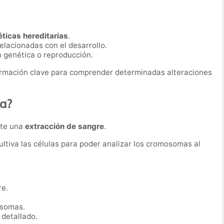
éticas hereditarias
.
lacionadas con el desarrollo.
genética o reproducción.
ormación clave para comprender determinadas alteraciones
ba?
nte una
extracción de sangre
.
cultiva las células para poder analizar los cromosomas al
re.
osomas.
 detallado.