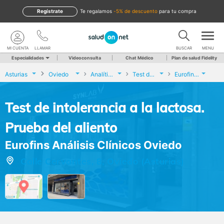
Regístrate
te regalamos
-5% de descuento
para tu compra
MI CUENTA
LLAMAR
BUSCAR
MENU
Especialidades
Videoconsulta
Chat Médico
Plan de salud Fidelity
Asturias
Oviedo
Analíticas y Genética
Test de intolerancia a la lactosa. Prueba del aliento
Eurofins Análisis Clínicos Oviedo
Test de intolerancia a la lactosa.
Prueba del aliento
Eurofins Análisis Clínicos Oviedo
Calle Cervantes, 8, Oviedo (Asturias)