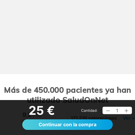
Más de 450.000 pacientes ya han
utilizado SaludOnNet
25 €
1
Cantidad:
9,2
/10
171.210 valoraciones
Ver >
Continuar con la compra