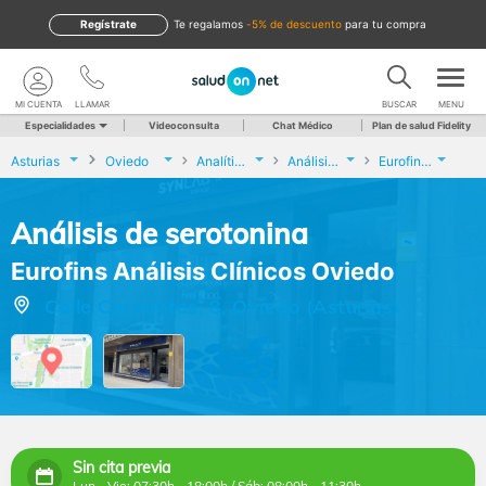
Regístrate
te regalamos
-5% de descuento
para tu compra
MI CUENTA
LLAMAR
BUSCAR
MENU
Especialidades
Videoconsulta
Chat Médico
Plan de salud Fidelity
Asturias
Oviedo
Analíticas y Genética
Análisis de serotonina
Eurofins Análisis Clínicos Oviedo
Análisis de serotonina
Eurofins Análisis Clínicos Oviedo
Calle Cervantes, 8, Oviedo (Asturias)
Sin cita previa
Lun - Vie: 07:30h - 18:00h / Sáb: 08:00h - 11:30h