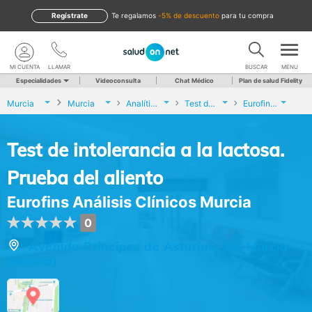
Regístrate
te regalamos
-5% de descuento
para tu compra
MI CUENTA
LLAMAR
BUSCAR
MENU
Especialidades
Videoconsulta
Chat Médico
Plan de salud Fidelity
Murcia
Murcia
Analíticas y Genética
Test de intolerancia a la lactosa. Prueba del aliento
Eurofins Análisis Clínicos Murcia
Test de intolerancia a la lactosa.
Prueba del aliento
Eurofins Análisis Clínicos Murcia
0
Avenida Príncipes de Asturias, s/n, Murcia
(Murcia)