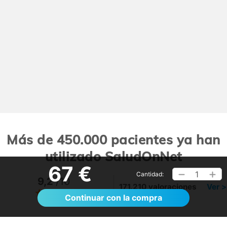
Más de 450.000 pacientes ya han
utilizado SaludOnNet
67 €
1
Cantidad:
9,2
/10
171.210 valoraciones
Ver >
Continuar con la compra