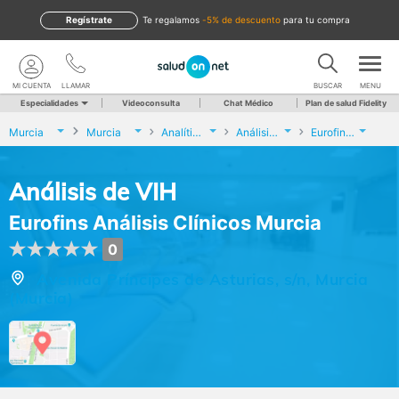
Regístrate
te regalamos
-5% de descuento
para tu compra
MI CUENTA
LLAMAR
BUSCAR
MENU
Especialidades
Videoconsulta
Chat Médico
Plan de salud Fidelity
Murcia
Murcia
Analíticas y Genética
Análisis de VIH
Eurofins Análisis Clínicos Murcia
Análisis de VIH
Eurofins Análisis Clínicos Murcia
0
Avenida Príncipes de Asturias, s/n, Murcia
(Murcia)