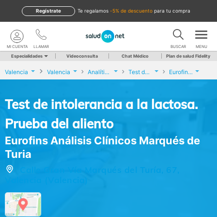
Regístrate
te regalamos
-5% de descuento
para tu compra
MI CUENTA
LLAMAR
BUSCAR
MENU
Especialidades
Videoconsulta
Chat Médico
Plan de salud Fidelity
Valencia
Valencia
Analíticas y Genética
Test de intolerancia a la lactosa. Prueba del aliento
Eurofins Análisis Clínicos Marqués de Turia
Test de intolerancia a la lactosa.
Prueba del aliento
Eurofins Análisis Clínicos Marqués de
Turia
Calle Gran Vía Marqués del Turía, 67,
Valencia (Valencia)