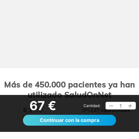
Más de 450.000 pacientes ya han
utilizado SaludOnNet
67 €
1
Cantidad:
9,2
/10
171.237 valoraciones
Ver >
Continuar con la compra