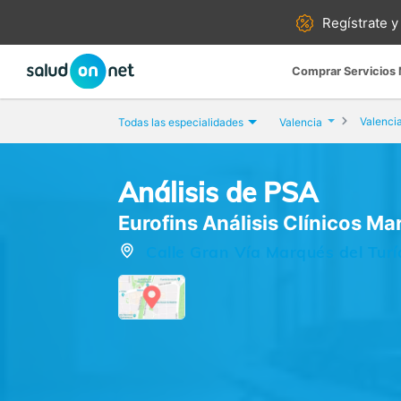
Regístrate y
Comprar Servicios
Valenci
Todas las especialidades
Valencia
Análisis de PSA
Eurofins Análisis Clínicos Ma
Calle Gran Vía Marqués del Turía