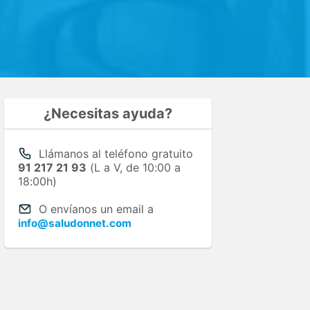
¿Necesitas ayuda?
Llámanos al teléfono gratuito
91 217 21 93
(L a V, de 10:00 a
18:00h)
O envíanos un email a
info@saludonnet.com