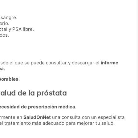
 sangre.
orio.
tal y PSA libre.
dos.
desde el que se puede consultar y descargar el
informe
ba.
borables
.
alud de la próstata
ecesidad de prescripción médica.
ormente en
SaludOnNet
una consulta con un especialista
r el tratamiento más adecuado para mejorar tu salud.