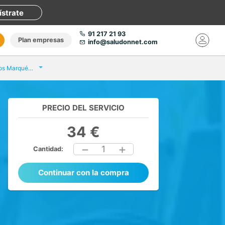
ístrate
91 217 21 93
Plan empresas
info@saludonnet.com
Eurofins Análisis Clínicos Marqués de Turia
PRECIO DEL SERVICIO
34 €
1
Cantidad:
Continuar con la compra