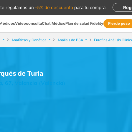
te regalamos
un
-5% de descuento
para tu compra
.
Reg
 Médicos
Videoconsulta
Chat Médico
Plan de salud Fidelity
Pierde peso
a
Analíticas y Genética
Análisis de PSA
rqués de Turia
, 67, Valencia (Valencia)