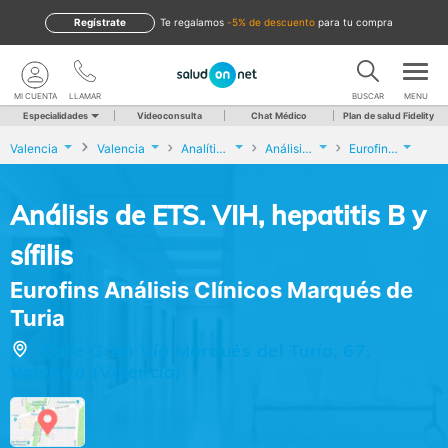
Regístrate
te regalamos
-5% de descuento
para tu compra
MI CUENTA
LLAMAR
BUSCAR
MENU
Especialidades
Videoconsulta
Chat Médico
Plan de salud Fidelity
Valencia
Valencia
Analíticas y Genética
Análisis de ETS. VIH, hepatitis B y sífilis
Eurofins Análisis Clínicos Marqués de Turia
Análisis de ETS. VIH, hepatitis B y
sífilis
Eurofins Análisis Clínicos Marqués de
Turia
Calle Gran Vía Marqués del Turía, 67,
Valencia (Valencia)