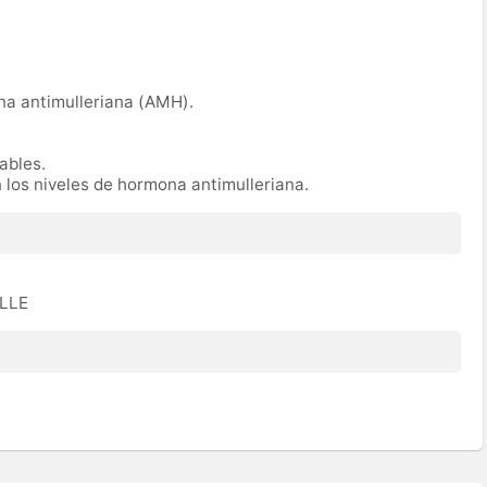
na antimulleriana (AMH).
rables.
n los niveles de hormona antimulleriana.
ULLE