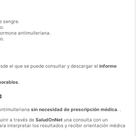
e sangre.
o.
hormona antimulleriana.
o.
desde el que se puede consultar y descargar el
informe
borables
.
a
antimulleriana
sin necesidad de prescripción médica
. .
irir a través de
SaludOnNet
una consulta con un
ara interpretar los resultados y recibir orientación médica