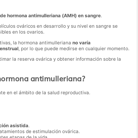
 de hormona antimulleriana (AMH) en sangre
.
ículos ováricos en desarrollo y su nivel en sangre se
bles en los ovarios.
tivas, la hormona antimulleriana
no varía
menstrual
, por lo que puede medirse en cualquier momento.
imar la reserva ovárica y obtener información sobre la
 hormona antimulleriana?
nte en el ámbito de la salud reproductiva.
ión asistida
.
ratamientos de estimulación ovárica.
ntes etapas de la vida.