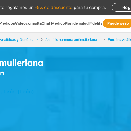
te regalamos
un
-5% de descuento
para tu compra
.
Reg
 Médicos
Videoconsulta
Chat Médico
Plan de salud Fidelity
Pierde peso
Analíticas y Genética
Análisis hormona antimulleriana
Eurofins Análi
mulleriana
ón
, León (León)