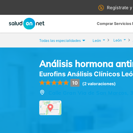
Regístrate y
Comprar Servicios
León
Todas las especialidades
León
Análisis hormona anti
Eurofins Análisis Clínicos Le
10
(2 valoraciones)
Calle Gran Via de San Marcos, 3