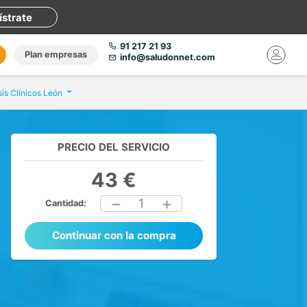
ístrate
91 217 21 93
Plan empresas
info@saludonnet.com
sis Clínicos León
PRECIO DEL SERVICIO
43 €
1
Cantidad:
Continuar con la compra