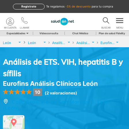
Regístrate
te regalamos
-5% de descuento
para tu compra
MI CUENTA
LLAMAR
BUSCAR
MENU
Especialidades
Videoconsulta
Chat Médico
Plan de salud Fidelity
León
León
Analíticas y Genética
Análisis de ETS. VIH, hepatitis B y sífilis
Eurofins Análisis Clínicos León
Análisis de ETS. VIH, hepatitis B y
sífilis
Eurofins Análisis Clínicos León
10
(2 valoraciones)
Calle Gran Via de San Marcos, 3, León
(León)