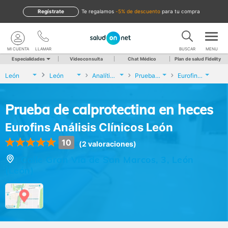
Regístrate
te regalamos
-5% de descuento
para tu compra
MI CUENTA
LLAMAR
BUSCAR
MENU
Especialidades
Videoconsulta
Chat Médico
Plan de salud Fidelity
León
León
Analíticas y Genética
Prueba de calprotectina en heces
Eurofins Análisis Clínicos León
Prueba de calprotectina en heces
Eurofins Análisis Clínicos León
10
(2 valoraciones)
Calle Gran Via de San Marcos, 3, León
(León)