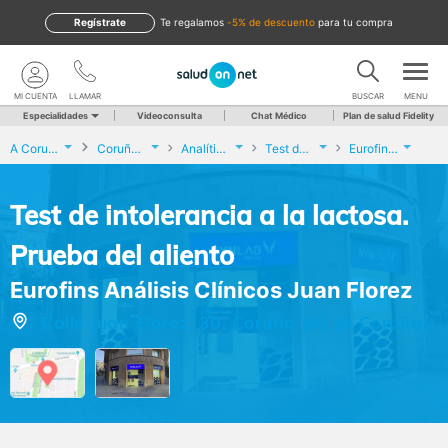
Regístrate
te regalamos
-5% de descuento
para tu compra
MI CUENTA
LLAMAR
BUSCAR
MENU
Especialidades
Videoconsulta
Chat Médico
Plan de salud Fidelity
A Coruña
Coruña (A)
Analíticas y Genética
Test de intolerancia a la lactosa. Prueba del aliento
Eurofins Análisis Clínicos Juan Florez
Test de intolerancia a la lactosa.
Prueba del aliento
Eurofins Análisis Clínicos Juan Florez
Calle Juan Florez, 30, Coruña (A) (A Coruña)