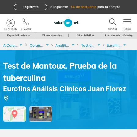
Regístrate
te regalamos
-5% de descuento
para tu compra
MI CUENTA
LLAMAR
BUSCAR
MENU
Especialidades
Videoconsulta
Chat Médico
Plan de salud Fidelity
A Coruña
Coruña (A)
Analíticas y Genética
Test de Mantoux. Prueba de la tuberculina
Eurofins Análisis Clínicos Juan Florez
Test de Mantoux. Prueba de la
tuberculina
Eurofins Análisis Clínicos Juan Florez
Calle Juan Florez, 30, Coruña (A) (A Coruña)