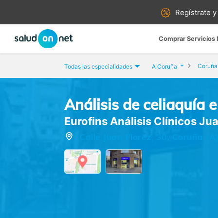
Regístrate y
Comprar Servicios
Coruña 
Todas las especialidades
A Coruña
Análisis de celiaquía e
Eurofins Análisis Clínicos Ju
Calle Juan Florez, 30, Coruña (A