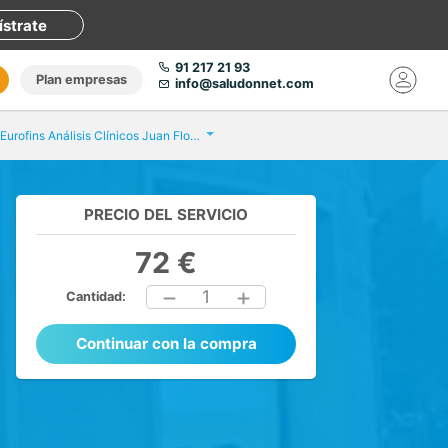
ístrate
91 217 21 93
Plan empresas
info@saludonnet.com
Eurofins Análisis Clínicos Juan Florez
PRECIO DEL SERVICIO
72 €
1
Cantidad:
Continuar con la compra