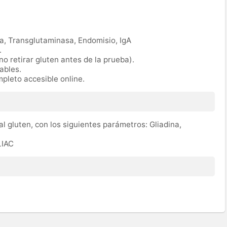
na, Transglutaminasa, Endomisio, IgA
.
no retirar gluten antes de la prueba).
rables.
mpleto accesible online.
 al gluten, con los siguientes parámetros: Gliadina,
LIAC