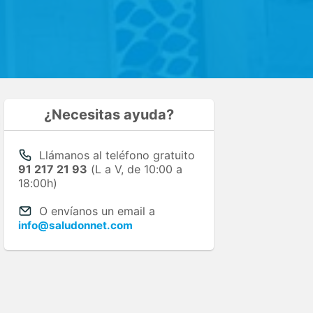
¿Necesitas ayuda?
Llámanos al teléfono gratuito
91 217 21 93
(L a V, de 10:00 a
18:00h)
O envíanos un email a
info@saludonnet.com