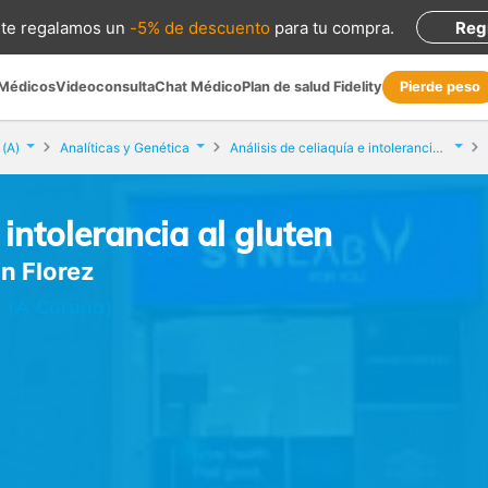
te regalamos
un
-5% de descuento
para tu compra
.
Reg
 Médicos
Videoconsulta
Chat Médico
Plan de salud Fidelity
Pierde peso
(A)
Analíticas y Genética
Análisis de celiaquía e intolerancia al gluten
 intolerancia al gluten
an Florez
) (A Coruña)