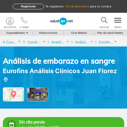
Regístrate
te regalamos
-5% de descuento
para tu compra
MI CUENTA
LLAMAR
BUSCAR
MENU
Especialidades
Videoconsulta
Chat Médico
Plan de salud Fidelity
A Coruña
Coruña (A)
Analíticas y Genética
Análisis de embarazo en sangre
Eurofins Análisis Clínicos Juan Florez
Análisis de embarazo en sangre
Eurofins Análisis Clínicos Juan Florez
Calle Juan Florez, 30, Coruña (A) (A Coruña)
Sin cita previa
Lun - Vie: 08:00h - 14:00h